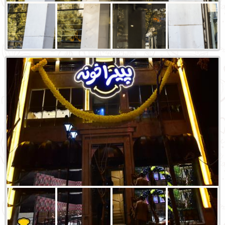
شعبه مرکزی ( غیرفعال )