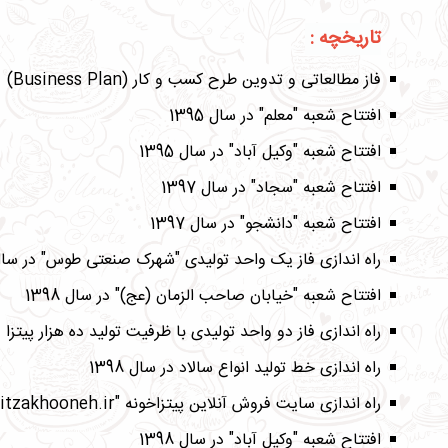
تاریخچه :
فاز مطالعاتی و تدوین طرح کسب و کار (Business Plan) سال 1394
افتتاح شعبه "معلم" در سال 1395
افتتاح شعبه "وکیل آباد" در سال 1395
افتتاح شعبه "سجاد" در سال 1397
افتتاح شعبه "دانشجو" در سال 1397
راه اندازی فاز یک واحد تولیدی "شهرک صنعتی طوس" در سال 97
افتتاح شعبه "خیابان صاحب الزمان (عج)" در سال 1398
راه اندازی فاز دو واحد تولیدی با ظرفیت تولید ده هزار پیتزا 
راه اندازی خط تولید انواع سالاد در سال 1398
راه اندازی سایت فروش آنلاین پیتزاخونه "www.pitzakhooneh.ir" در سال 1398
افتتاح شعبه "وکیل آباد" در سال 1398