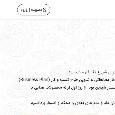
عضویت
ورود
ای شروع یک کار جدید بود.
اواخر سال 1394 جرقه ای آتش این کسب و کار جدید را در ذهن ما روشن کرد و خیلی زود برنامه ریزی برای راه اندازی آن آغاز شد. فاز مطالعاتی و تدوین طرح کسب و کار (Business Plan)
ت ، بزرگ و البته بسیار شیرین بود. از روز اول ارائه محصولات غذایی با
ن داد و قدم های بعدی را محکم و استوار برداشتیم.