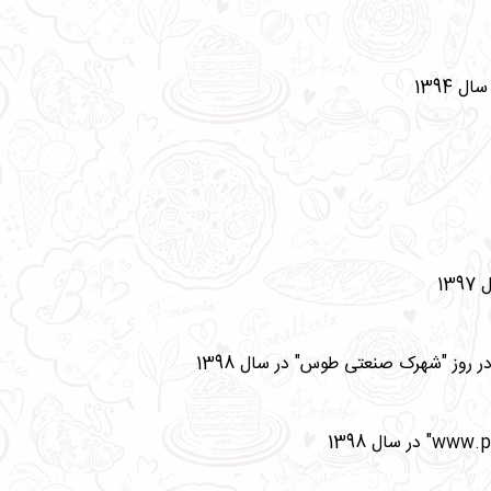
13
در روز "شهرک صنعتی طوس" در سال 1398