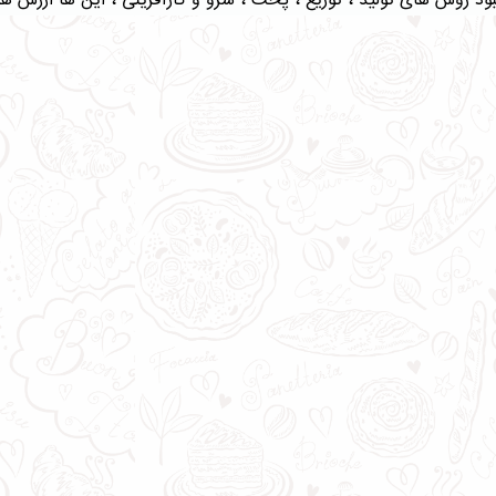
 روش های تولید ، توزیع ، پخت ، سرو و کارآفرینی ، این ها ارزش ها